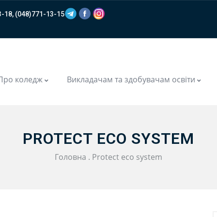
-18, (048)771-13-15
m
Про коледж
Викладачам та здобувачам освіти
PROTECT ECO SYSTEM
Головна
.
Protect eco system