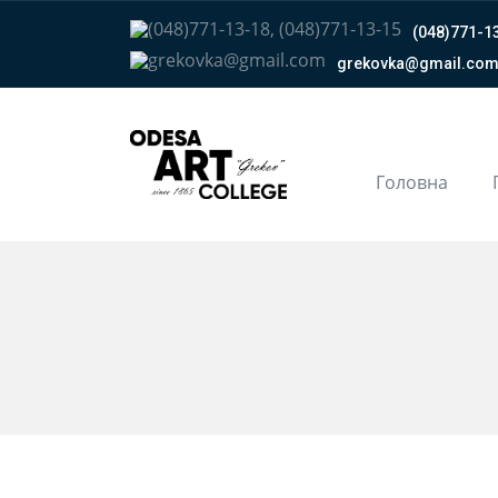
(048)771-13
grekovka@gmail.сo
Головна