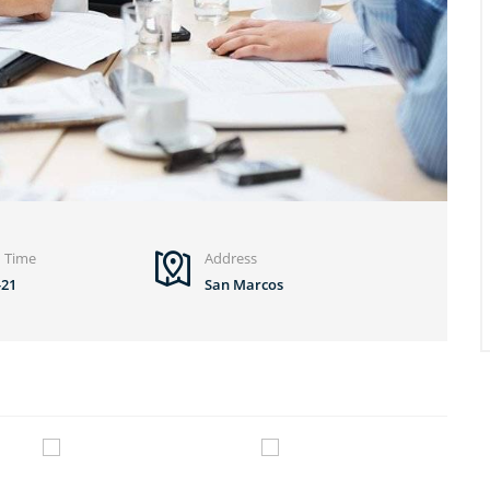
d Time
Address
-21
San Marcos