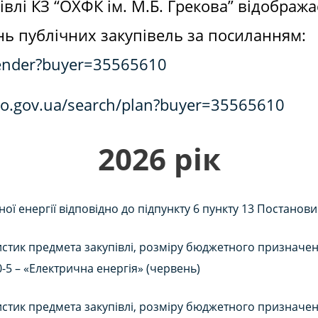
івлі КЗ “ОХФК ім. М.Б. Грекова” відобража
ь публічних закупівель за посиланням:
/tender?buyer=35565610
rro.gov.ua/search/plan?buyer=35565610
2026 рік
ої енергії відповідно до підпункту 6 пункту 13 Постанови
стик предмета закупівлі, розміру бюджетного призначення
0-5 – «Електрична енергія» (червень)
стик предмета закупівлі, розміру бюджетного призначення