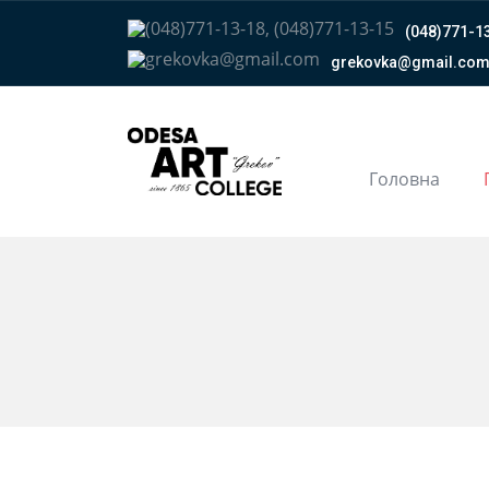
(048)771-13
grekovka@gmail.сo
Головна