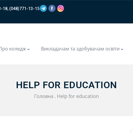
-18, (048)771-13-15
m
Про коледж
Викладачам та здобувачам освіти
HELP FOR EDUCATION
Головна
.
Help for education