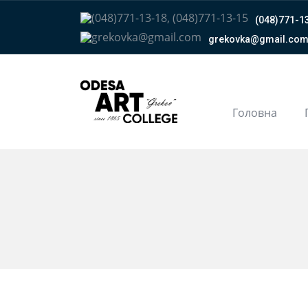
(048)771-13
grekovka@gmail.сo
Головна