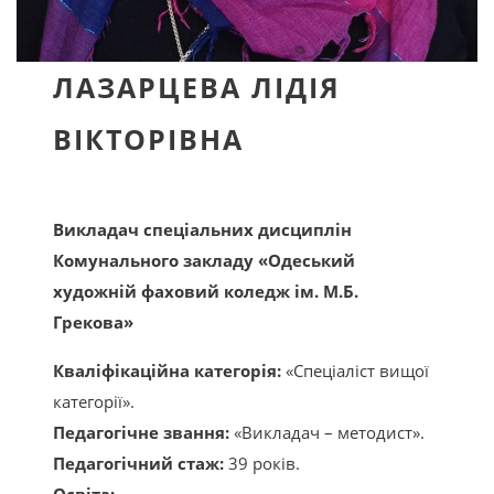
ЛАЗАРЦЕВА Л
I
Д
I
Я
В
I
КТОР
I
ВНА
Викладач спеціальних дисциплiн
Комунального закладу «Одеський
художнiй фаховий коледж iм. М.Б.
Грекова»
Квалiфікацiйна категорiя:
«Спецiалiст вищої
категорiї».
Педагогiчне звання:
«Викладач – методист».
Педагогiчний стаж:
39 рокiв.
Освіта: