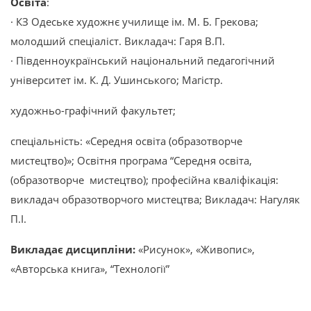
Освіта
:
· КЗ Одеське художнє училище ім. М. Б. Грекова;
молодший спеціаліст. Викладач: Гаря В.П.
· Південноукраїнський національний педагогічний
університет ім. К. Д. Ушинського; Магістр.
художньо-графічний факультет;
спеціальність: «Середня освіта (образотворче
мистецтво)»; Освітня програма “Середня освіта,
(образотворче мистецтво); професійна кваліфікація:
викладач образотворчого мистецтва; Викладач: Нагуляк
П.І.
Викладає дисципліни:
«Рисунок», «Живопис»,
«Авторська книга», “Технології”