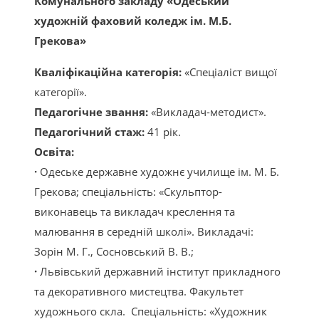
Комунального закладу «Одеський
художній фаховий коледж ім. М.Б.
Грекова»
Кваліфікаційна категорія:
«Спеціаліст вищої
категорії».
Педагогічне звання:
«Викладач-методист».
Педагогічний стаж:
41 рік.
Освіта:
·
Одеське державне художнє училище ім. М. Б.
Грекова; спеціальність: «Скульптор-
виконавець та викладач креслення та
малювання в середній школі». Викладачі:
Зорін М. Г., Сосновський В. В.;
·
Львівський державний інститут прикладного
та декоративного мистецтва. Факультет
художнього скла. Спеціальність: «Художник