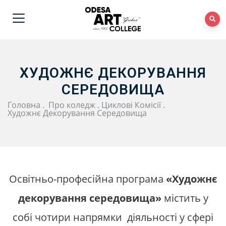
ХУДОЖНЄ ДЕКОРУВАННЯ
СЕРЕДОВИЩА
Головна
.
Про коледж
.
Циклові Комісії
.
Художнє Декорування Середовища
Освітньо-професійна програма
«Художнє
декорування середовища»
містить у
собі чотири напрямки діяльності у сфері