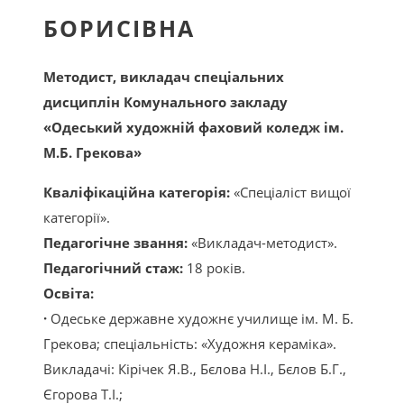
БОРИСІВНА
Методист, викладач спеціальних
дисциплін Комунального закладу
«Одеський художній фаховий коледж ім.
М.Б. Грекова»
Кваліфікаційна категорія:
«Cпеціаліст вищої
категорії».
Педагогічне звання:
«Викладач-методист».
Педагогічний стаж:
18 років.
Освіта:
·
Одеське державне художнє училище ім. М. Б.
Грекова; спеціальність: «Художня кераміка».
Викладачі: Кірічек Я.В., Бєлова Н.І., Бєлов Б.Г.,
Єгорова Т.І.;