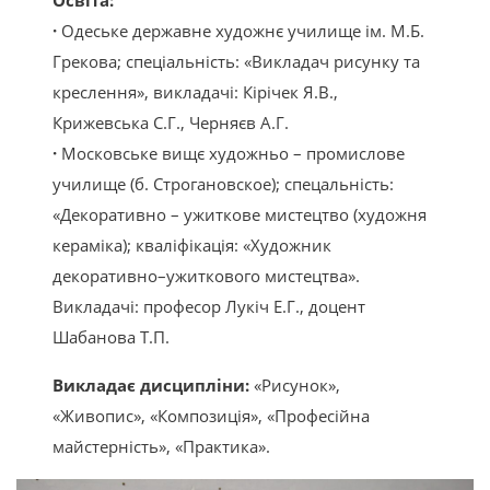
·
Одеське державне художнє училище iм. М.Б.
Грекова; спецiальнiсть: «Викладач рисунку та
креслення», викладачi: Кiрiчек Я.В.,
Крижевська С.Г., Черняєв А.Г.
·
Московське вищє художньо – промислове
училище (б. Строгановское); спецальнiсть:
«Декоративно – ужиткове мистецтво (художня
керамiка); кваліфікацiя: «Художник
декоративно–ужиткового мистецтва».
Викладачі: професор Лукiч Е.Г., доцент
Шабанова Т.П.
Викладає дисциплiни:
«Рисунок»,
«Живопис», «Композицiя», «Професiйна
майстернiсть», «Практика».