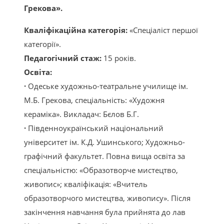
Грекова».
Кваліфікаційна категорія:
«Спеціаліст першої
категорії».
Педагогічний стаж:
15 років.
Освіта:
·
Одеське художньо-театральне училище ім.
М.Б. Грекова, спеціальність: «Художня
кераміка». Викладач: Бєлов Б.Г.
·
Південноукраїнський національний
університет ім. К.Д. Ушинського; Художньо-
графічний факультет. Повна вища освіта за
спеціальністю: «Образотворче мистецтво,
живопис»; кваліфікація: «Вчитель
образотворчого мистецтва, живопису». Після
закінчення навчання була прийнята до лав