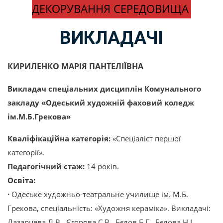
ДЕКОРУВАННЯ СЕРЕДОВИЩА
ВИКЛАДАЧІ
КИРИЛЕНКО МАРІЯ ПАНТЕЛІЇВНА
Викладач спеціальних дисциплін Комунального
закладу «Одеський художній фаховий коледж
ім.М.Б.Грекова»
Кваліфікаційна категорія:
«Спеціаліст першої
категорії».
Педагогічний стаж:
14 років.
Освіта:
·
Одеське художньо-театральне училище ім. М.Б.
Грекова, спеціальність: «Художня кераміка». Викладачі:
Лазарцева Л.В., Єгорова С.В., Бєлов Б.Г., Бєлова Н.І.