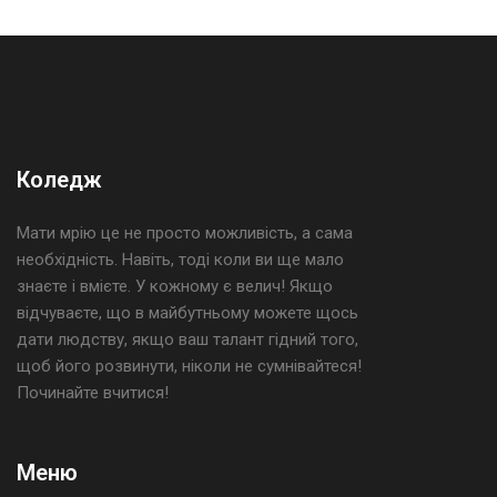
Коледж
Мати мрію це не просто можливість, а сама
необхідність. Навіть, тоді коли ви ще мало
знаєте і вмієте. У кожному є велич! Якщо
відчуваєте, що в майбутньому можете щось
дати людству, якщо ваш талант гідний того,
щоб його розвинути, ніколи не сумнівайтеся!
Починайте вчитися!
Меню