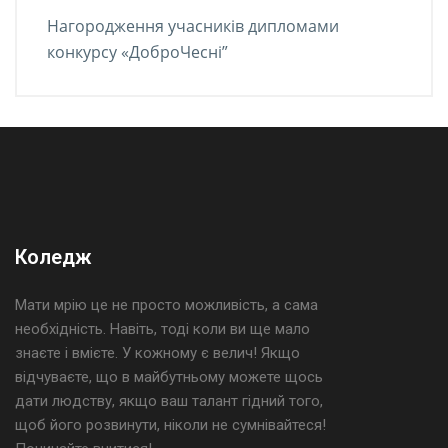
Нагородження учасників дипломами
конкурсу «ДоброЧесні”
Коледж
Мати мрію це не просто можливість, а сама
необхідність. Навіть, тоді коли ви ще мало
знаєте і вмієте. У кожному є велич! Якщо
відчуваєте, що в майбутньому можете щось
дати людству, якщо ваш талант гідний того,
щоб його розвинути, ніколи не сумнівайтеся!