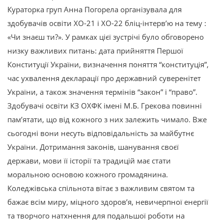
Кураторка груп Анна Погорела організувала для
здобувачів освіти ХО-21 і ХО-22 бліц-інтерв’ю на тему :
«Чи знаєш ти?». У рамках цієї зустрічі було обговорено
низку важливих питань: дата прийняття Першої
Конституції України, визначення поняття “конституція”,
час ухвалення декларації про державний суверенітет
України, а також значення термінів “закон” і “право”.
Здобувачі освіти КЗ ОХФК імені М.Б. Грекова повинні
пам’ятати, що від кожного з них залежить чимало. Вже
сьогодні вони несуть відповідальність за майбутнє
України. Дотримання законів, шанування своєї
держави, мови її історії та традицій має стати
моральною основою кожного громадянина.
Коледжівська спільнота вітає з важливим святом та
бажає всім миру, міцного здоров’я, невичерпної енергії
та творчого натхнення для подальшої роботи на