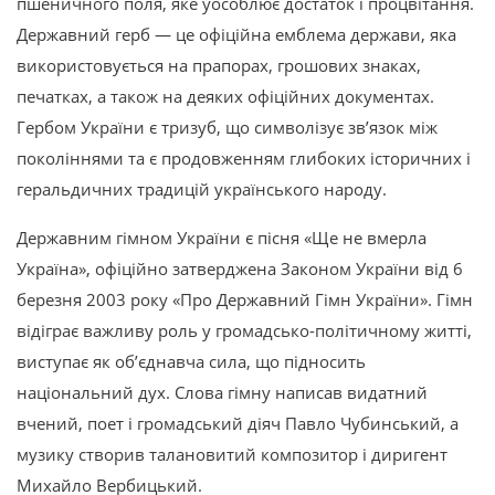
пшеничного поля, яке уособлює достаток і процвітання.
Державний герб — це офіційна емблема держави, яка
використовується на прапорах, грошових знаках,
печатках, а також на деяких офіційних документах.
Гербом України є тризуб, що символізує зв’язок між
поколіннями та є продовженням глибоких історичних і
геральдичних традицій українського народу.
Державним гімном України є пісня «Ще не вмерла
Україна», офіційно затверджена Законом України від 6
березня 2003 року «Про Державний Гімн України». Гімн
відіграє важливу роль у громадсько-політичному житті,
виступає як об’єднавча сила, що підносить
національний дух. Слова гімну написав видатний
вчений, поет і громадський діяч Павло Чубинський, а
музику створив талановитий композитор і диригент
Михайло Вербицький.