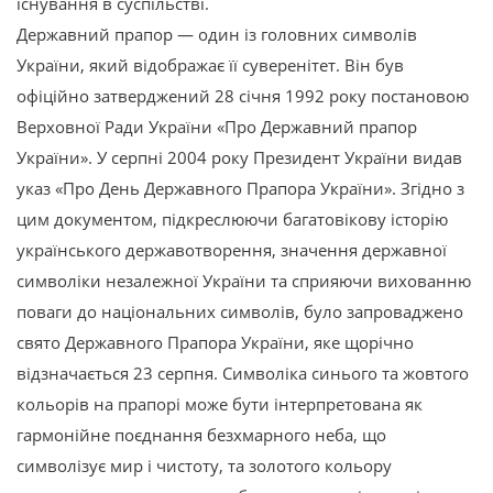
існування в суспільстві.
Державний прапор — один із головних символів
України, який відображає її суверенітет. Він був
офіційно затверджений 28 січня 1992 року постановою
Верховної Ради України «Про Державний прапор
України». У серпні 2004 року Президент України видав
указ «Про День Державного Прапора України». Згідно з
цим документом, підкреслюючи багатовікову історію
українського державотворення, значення державної
символіки незалежної України та сприяючи вихованню
поваги до національних символів, було запроваджено
свято Державного Прапора України, яке щорічно
відзначається 23 серпня. Символіка синього та жовтого
кольорів на прапорі може бути інтерпретована як
гармонійне поєднання безхмарного неба, що
символізує мир і чистоту, та золотого кольору