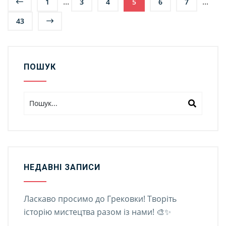
...
...
1
3
4
5
6
7
43
ПОШУК
НЕДАВНІ ЗАПИСИ
Ласкаво просимо до Грековки! Творіть
історію мистецтва разом із нами! 🎨✨