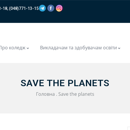
-18, (048)771-13-15
m
Про коледж
Викладачам та здобувачам освіти
SAVE THE PLANETS
Головна
.
Save the planets