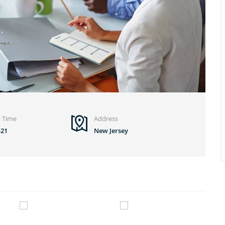
d Time
Address
-21
New Jersey