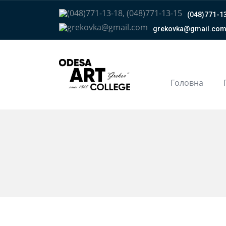
(048)771-13
grekovka@gmail.сo
Головна