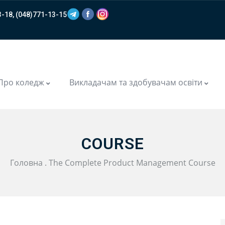
-18, (048)771-13-15
m
Про коледж
Викладачам та здобувачам освіти
COURSE
Головна
.
The Complete Product Management Course