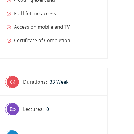
4 coding exercises
Full lifetime access
Access on mobile and TV
Certificate of Completion
Durations:
33 Week
Lectures:
0