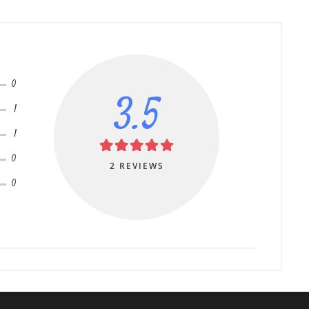
0
3.5
1
1
0
2 REVIEWS
0