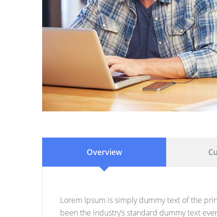
Overview
Cu
Lorem Ipsum is simply dummy text of the prin
been the industry’s standard dummy text ever