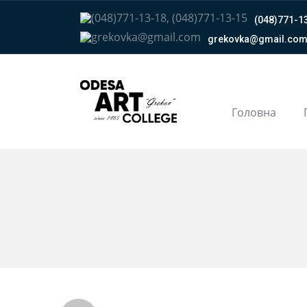
(048)771-13
grekovka@gmail.сo
Головна