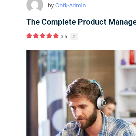
by
Ohfk-Admin
The Complete Product Manag
3.5
2