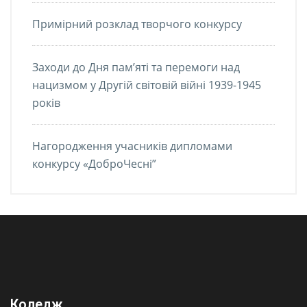
Примірний розклад творчого конкурсу
Заходи до Дня пам’яті та перемоги над
нацизмом у Другій світовій війні 1939-1945
років
Нагородження учасників дипломами
конкурсу «ДоброЧесні”
Коледж