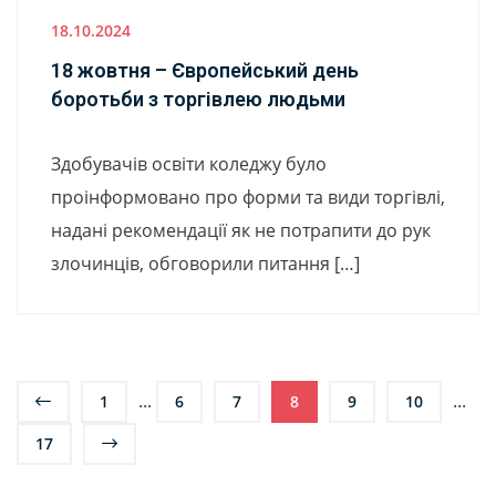
18.10.2024
18 жовтня – Європейський день
боротьби з торгівлею людьми
Здобувачів освіти коледжу було
проінформовано про форми та види торгівлі,
надані рекомендації як не потрапити до рук
злочинців, обговорили питання […]
...
...
1
6
7
8
9
10
17