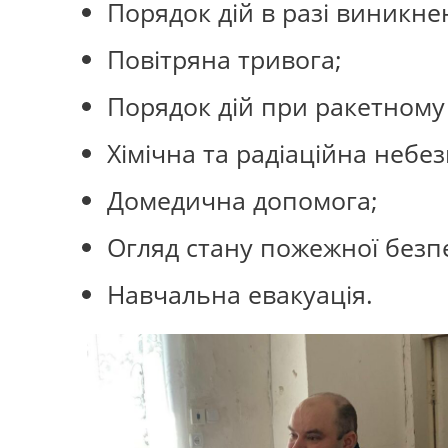
Порядок дій в разі виникне
Повітряна тривога;
Порядок дій при ракетному 
Хімічна та радіаційна небез
Домедична допомога;
Огляд стану пожежної безпе
Навчальна евакуація.