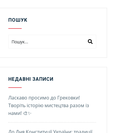
ПОШУК
НЕДАВНІ ЗАПИСИ
Ласкаво просимо до Грековки!
Творіть історію мистецтва разом із
нами! 🎨✨
До Дня Конституції України: традиції,