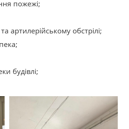
ння пожежі;
та артилерійському обстрілі;
пека;
ки будівлі;