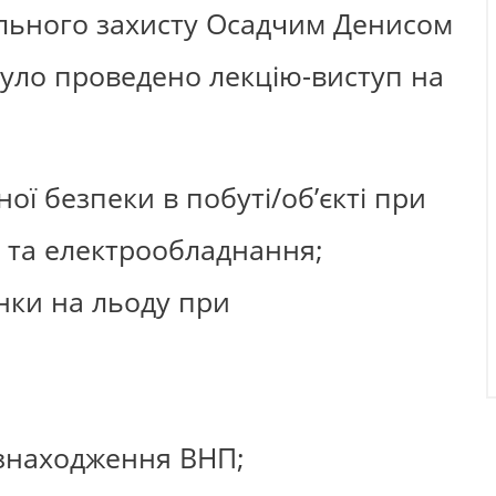
льного захисту Осадчим Денисом
було проведено лекцію-виступ на
ї безпеки в побуті/об’єкті при
о та електрообладнання;
нки на льоду при
 знаходження ВНП;