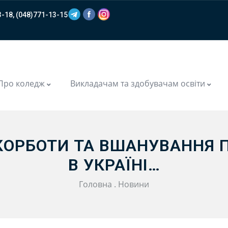
-18, (048)771-13-15
m
Про коледж
Викладачам та здобувачам освіти
СКОРБОТИ ТА ВШАНУВАННЯ П
В УКРАЇНІ…
Головна
.
Новини