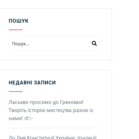
ПОШУК
НЕДАВНІ ЗАПИСИ
Ласкаво просимо до Грековки!
Творіть історію мистецтва разом із
нами! 🎨✨
До Дня Конституції України: традиції,