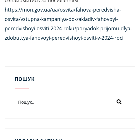
ознайомитись за посиланням
https://mon.gov.ua/ua/osvita/fahova-peredvisha-
osvita/vstupna-kampaniya-do-zakladiv-fahovoyi-
peredvishoyi-osviti-2024-roku/poryadok-prijomu-dlya-
zdobuttya-fahovoyi-peredvishoyi-osviti-v-2024-roci
ПОШУК