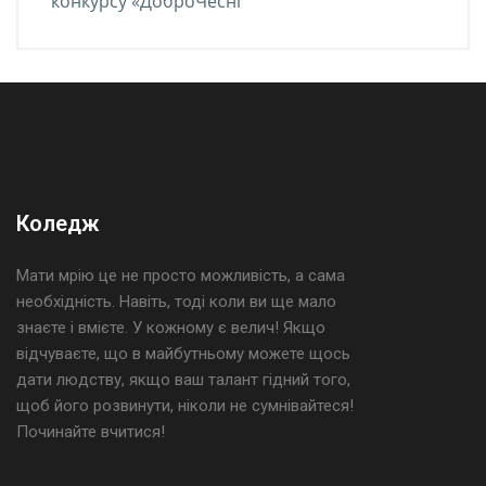
конкурсу «ДоброЧесні”
Коледж
Мати мрію це не просто можливість, а сама
необхідність. Навіть, тоді коли ви ще мало
знаєте і вмієте. У кожному є велич! Якщо
відчуваєте, що в майбутньому можете щось
дати людству, якщо ваш талант гідний того,
щоб його розвинути, ніколи не сумнівайтеся!
Починайте вчитися!