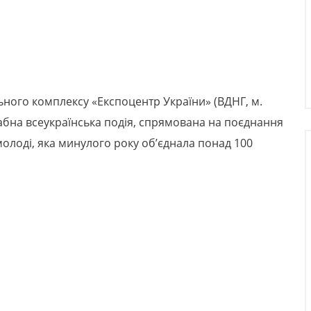
льного комплексу «Експоцентр України» (ВДНГ, м.
абна всеукраїнська подія, спрямована на поєднання
 молоді, яка минулого року обʼєднала понад 100