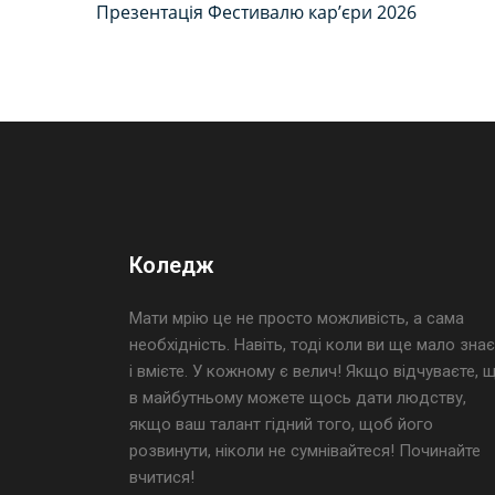
Презентація Фестивалю кар’єри 2026
Коледж
Мати мрію це не просто можливість, а сама
необхідність. Навіть, тоді коли ви ще мало знає
і вмієте. У кожному є велич! Якщо відчуваєте, 
в майбутньому можете щось дати людству,
якщо ваш талант гідний того, щоб його
розвинути, ніколи не сумнівайтеся! Починайте
вчитися!