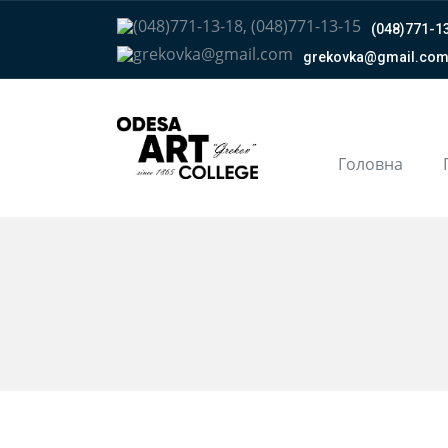
(048)771-13
grekovka@gmail.сo
Головна