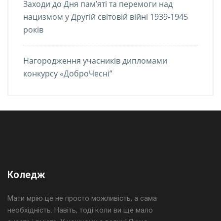
Заходи до Дня пам’яті та перемоги над
нацизмом у Другій світовій війні 1939-1945
років
Нагородження учасників дипломами
конкурсу «ДоброЧесні”
Коледж
Мати мрію це не просто можливість, а сама
необхідність. Навіть, тоді коли ви ще мало