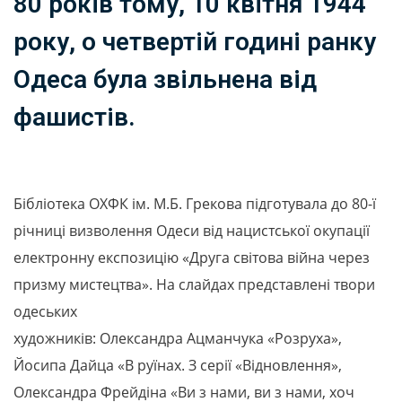
80 років тому, 10 квітня 1944
року, о четвертій годині ранку
Одеса була звільнена від
фашистів.
Бібліотека ОХФК ім. М.Б. Грекова підготувала до 80-ї
річниці визволення Одеси від нацистської окупації
електронну експозицію «Друга світова війна через
призму мистецтва». На слайдах представлені твори
одеських
художників: Олександра Ацманчука «Розруха»,
Йосипа Дайца «В руїнах. З серії «Відновлення»,
Олександра Фрейдіна «Ви з нами, ви з нами, хоч