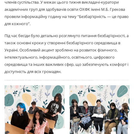
членів суспільства. У межах цього тижня викладачі-куратори
академічних груп для здобувачів освіти ОХФК імені М.Б. Грекова
провели інформаційну годину на тему “Безбар’єрність — це право
для кожного”.
Під час бесіди було детально розглянуто питання безбар’єрності, а
також основні кроки у створенні безбар’єрного середовища в
Україні. Особливий акцент зроблено на розвиток фізичного,
інтелектуального, інформаційного, освітнього, цифрового
середовища та інших важливих сфер, що забезпечують комфорт і
доступність для всіх громадян.
З 19 по 25 травня 2025 року в Україні відзначається Національний тиждень безбар’єрності. Ініційовано Міністерством культури і стратегічних комунікацій у співпраці з Мінрозвитку і Радницею уповноваженою Президента України з питань безбар’єрності. Основною метою є сприяння формуванню культури безбар’єрності в суспільстві. Концепція безбар’єрності охоплює створення умов для вільного життя, навчання, праці та подорожей для кожної людини, незалежно від віку, статі чи стану здоров’я. Це про забезпечення комфорту, доступності та поваги до усіх членів суспільства.У межах цього тижня викладачі-куратори академічних груп для здобувачів освіти ОХФК імені М.Б. Грекова провели інформаційну годину на тему “Безбар’єрність — це право для кожного”. Під час бесіди було детально розглянуто питання безбар’єрності, а також основні кроки у створенні безбар’єрного середовища в Україні. Особливий акцент зроблено на розвиток фізичного, інтелектуального, інформаційного, освітнього, цифрового середовища та інших важливих сфер, що забезпечують комфорт і доступність для всіх громадян.