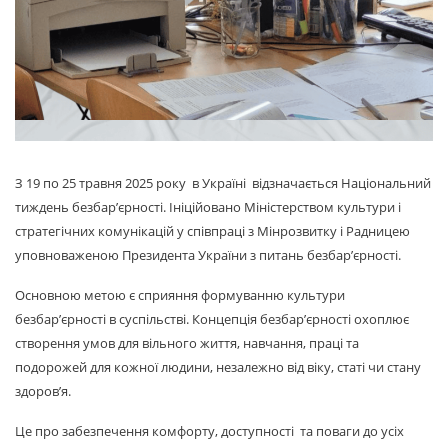
З 19 по 25 травня 2025 року в Україні відзначається Національний
тиждень безбар’єрності. Ініційовано Міністерством культури і
стратегічних комунікацій у співпраці з Мінрозвитку і Радницею
уповноваженою Президента України з питань безбар’єрності.
Основною метою є сприяння формуванню культури
безбар’єрності в суспільстві. Концепція безбар’єрності охоплює
створення умов для вільного життя, навчання, праці та
подорожей для кожної людини, незалежно від віку, статі чи стану
здоров’я.
Це про забезпечення комфорту, доступності та поваги до усіх