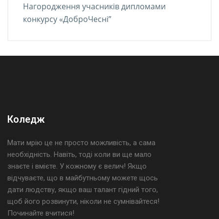
Нагородження учасників дипломами
конкурсу «ДоброЧесні”
Коледж
Мати мрію це не просто можливість, а сама
необхідність. Навіть, тоді коли ви ще мало
знаєте і вмієте. У кожному є велич! Якщо
відчуваєте, що в майбутньому можете щось
дати людству, якщо ваш талант гідний того,
щоб його розвинути, ніколи не сумнівайтеся!
Починайте вчитися!