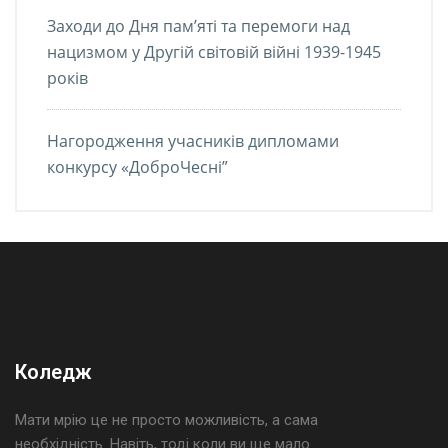
Заходи до Дня пам’яті та перемоги над
нацизмом у Другій світовій війні 1939-1945
років
Нагородження учасників дипломами
конкурсу «ДоброЧесні”
Коледж
Мати мрію це не просто можливість, а сама
необхідність. Навіть, тоді коли ви ще мало