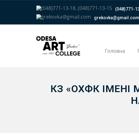
(048)771-13
grekovka@gmail.сo
Головна
КЗ «ОХФК ІМЕНІ 
Н