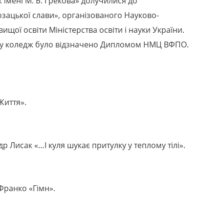
 імені М. Б. Грекова» долучилися до
ацької слави», організованого Науково-
ої освіти Міністерства освіти і науки України.
аходу коледж було відзначено Дипломом НМЦ ВФПО.
Життя».
 Лисак «…І куля шукає притулку у теплому тілі».
Франко «Гімн».