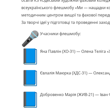
освіти КЗ «Одеський художній фаховий коледж
всеукраїнського флешмобу «Ми — нащадки коз
методичним центром вищої та фахової передвищ
За творчі ідеї у підготовці та проведенні з
Учасники флешмобу:
Яна Павлін (ХО-31) — Олена Теліга «
Євлалія Маюрка (ХДС-31) — Олександр
Добровенко Марія (ЖИВ-21) — Іван 