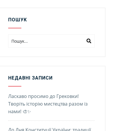
ПОШУК
НЕДАВНІ ЗАПИСИ
Ласкаво просимо до Грековки!
Творіть історію мистецтва разом із
нами! 🎨✨
До Дня Конституції України: традиції,