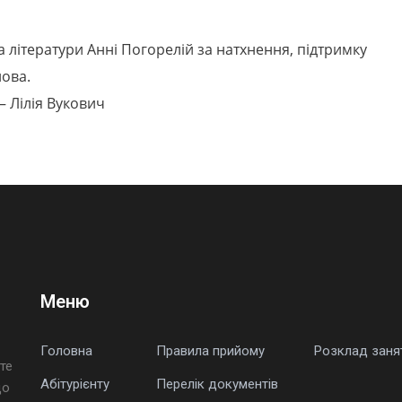
 літератури Анні Погорелій за натхнення, підтримку
лова.
– Лілія Вукович
Меню
Головна
Правила прийому
Розклад заня
те
Абітурієнту
Перелік документів
що