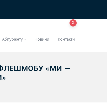
Абітурієнту
Новини
Контакти
К ФЛЕШМОБУ «МИ —
И»