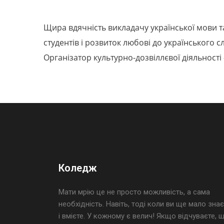
Щира вдячність викладачу української мови та
студентів і розвиток любові до українського с
Організатор культурно-дозвіллєвої діяльності 
Коледж
Мати мрію це не просто можливість, а сама
необхідність. Навіть, тоді коли ви ще мало знає
і вмієте. У кожному є велич! Якщо відчуваєте, 