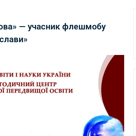
кова» — учасник флешмобу
 слави»