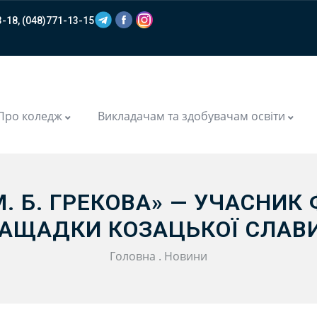
-18, (048)771-13-15
m
Про коледж
Викладачам та здобувачам освіти
М. Б. ГРЕКОВА» — УЧАСНИ
АЩАДКИ КОЗАЦЬКОЇ СЛАВ
Головна
.
Новини