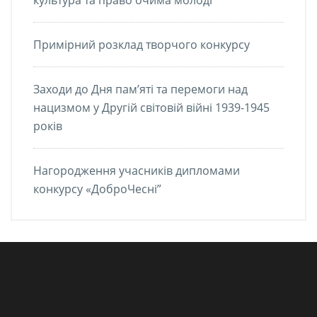
Примірний розклад творчого конкурсу
Заходи до Дня пам’яті та перемоги над
нацизмом у Другій світовій війні 1939-1945
років
Нагородження учасників дипломами
конкурсу «ДоброЧесні”