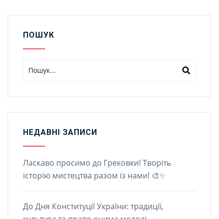
ПОШУК
НЕДАВНІ ЗАПИСИ
Ласкаво просимо до Грековки! Творіть
історію мистецтва разом із нами! 🎨✨
До Дня Конституції України: традиції,
культура та право очима молоді