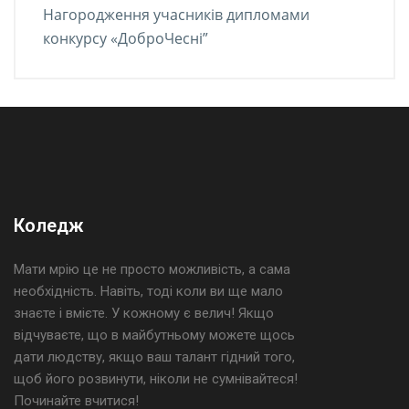
Нагородження учасників дипломами
конкурсу «ДоброЧесні”
Коледж
Мати мрію це не просто можливість, а сама
необхідність. Навіть, тоді коли ви ще мало
знаєте і вмієте. У кожному є велич! Якщо
відчуваєте, що в майбутньому можете щось
дати людству, якщо ваш талант гідний того,
щоб його розвинути, ніколи не сумнівайтеся!
Починайте вчитися!