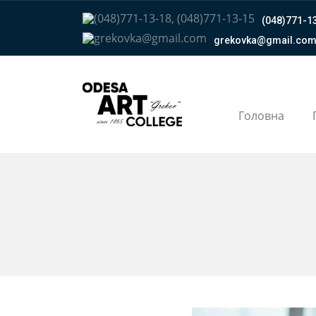
(048)771-13
grekovka@gmail.сo
Головна