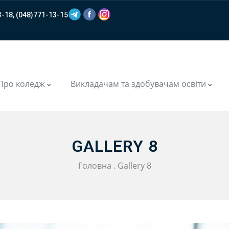
-18, (048)771-13-15
m
Про коледж
Викладачам та здобувачам освіти
GALLERY 8
Головна
.
Gallery 8