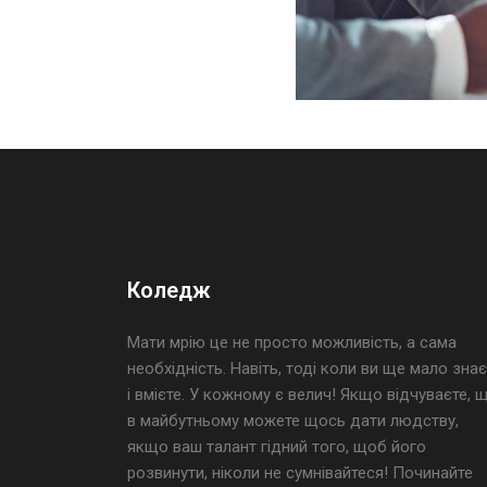
Коледж
Мати мрію це не просто можливість, а сама
необхідність. Навіть, тоді коли ви ще мало знає
і вмієте. У кожному є велич! Якщо відчуваєте, 
в майбутньому можете щось дати людству,
якщо ваш талант гідний того, щоб його
розвинути, ніколи не сумнівайтеся! Починайте