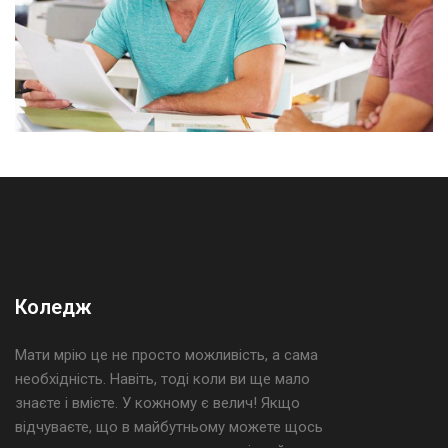
Коледж
Мати мрію це не просто можливість, а сама
необхідність. Навіть, тоді коли ви ще мало
знаєте і вмієте. У кожному є велич! Якщо
відчуваєте, що в майбутньому можете щось