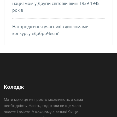
нацизмом у Другій світовій війні 1939-1945
років
Нагородження учасників дипломами
конкурсу «ДоброЧесні”
Коледж
Мати мрію це не просто можливість, а сама
необхідність. Навіть, тоді коли ви ще мало
знаєте і вмієте. У кожному є велич! Якщо