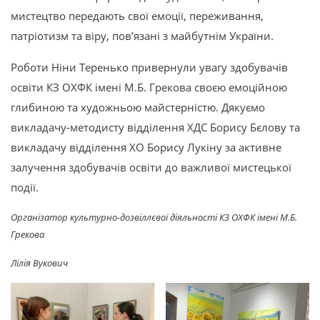
мистецтво передають свої емоції, переживання,
патріотизм та віру, пов’язані з майбутнім України.
Роботи Ніни Теренько привернули увагу здобувачів
освіти КЗ ОХФК імені М.Б. Грекова своєю емоційною
глибиною та художньою майстерністю. Дякуємо
викладачу-методисту відділення ХДС Борису Бєлову та
викладачу відділення ХО Борису Лукіну за активне
залучення здобувачів освіти до важливої мистецької
події.
Організатор культурно-дозвіллєвої діяльності КЗ ОХФК імені М.Б.
Грекова
Лілія Вукович