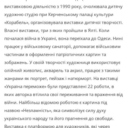
виставковою діяльністю з 1990 року, очолювала дитячу
художню студію при Керченському палаці культури
«Корабель», організовувала виставки дитячої творчості.
Власні виставки, три з яких пройшли в Ялті. Коли
почалася війна в Україні, вона переїхала до Одеси. Нині
працює у військовому санаторії, допомагає військовим
частинам в оформленні патріотичних картин та
зображень. У своїй творчості художниця використовує
олійний живопис, акварель та акрил, працює з такими
жанрами як портрет, пейзаж і натюрморт. На виставці
«Україна переможе» були представлені 22 роботи, в
яких авторка втілила свої переживання та враження від
війни. Найбільш відомою роботою є картина під
назвою «Незламність», яка символізує силу духу
українського народу та його прагнення до свободи.
Виставка є платформою для художників, які через