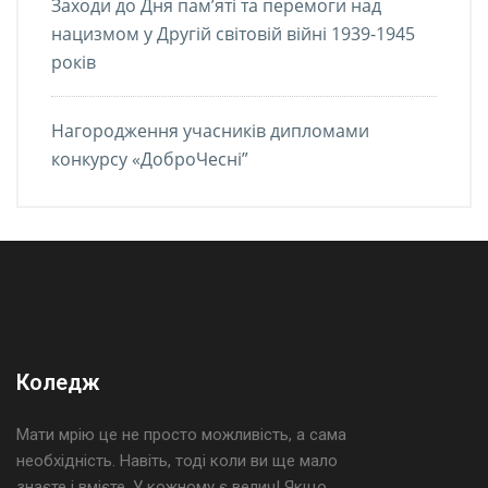
Заходи до Дня пам’яті та перемоги над
нацизмом у Другій світовій війні 1939-1945
років
Нагородження учасників дипломами
конкурсу «ДоброЧесні”
Коледж
Мати мрію це не просто можливість, а сама
необхідність. Навіть, тоді коли ви ще мало
знаєте і вмієте. У кожному є велич! Якщо