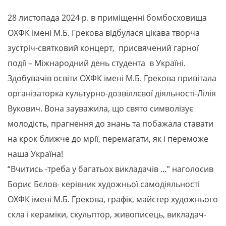
28 листопада 2024 р. в приміщенні бомбосховища
ОХФК імені М.Б. Грекова відбулася цікава творча
зустріч-святковий концерт, присвячений гарної
події – Міжнародний день студента в Україні.
Здобувачів освіти ОХФК імені М.Б. Грекова привітала
організаторка культурно-дозвіллєвої діяльності-Лілія
Вукович. Вона зауважила, що свято символізує
молодість, прагнення до знань та побажала ставати
на крок ближче до мрії, перемагати, як і переможе
наша Україна!
“Вчитись -треба у багатьох викладачів …” наголосив
Борис Бєлов- керівник художньої самодіяльності
ОХФК імені М.Б. Грекова, графік, майстер художнього
скла і кераміки, скульптор, живописець, викладач-