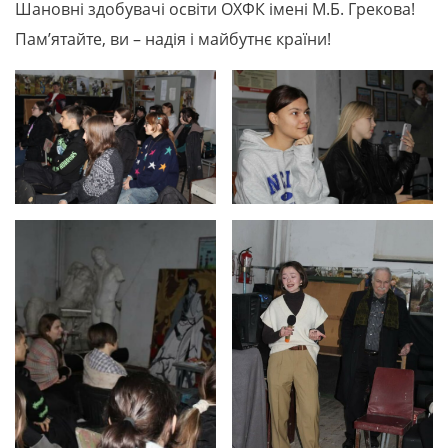
Шановні здобувачі освіти ОХФК імені М.Б. Грекова!
Пам’ятайте, ви – надія і майбутнє країни!