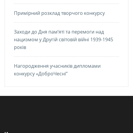
Примірний розклад творчого конкурсу
Заходи до Дня пам’яті та перемоги над
нацизмом у Другій світовій війні 1939-1945
років
Нагородження учасників дипломами
конкурсу «ДоброЧесні”