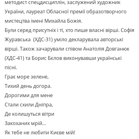
методист спецдисциплін, заслужений художник
України, лауреат Обласної премії образотворчого
мистецтва імені Михайла Божія.
Були серед присутніх і ті, хто пише власні вірші. Софія
Журавська (ХДС-31) уміло декларувала авторські
вірші. Також зачарували співом Анатолія Довганюк
(ХДС-41) та Борис Бєлов виконувавши українські
пісні.
Грає море зелене,
Тихий день догора.
Дорогими для мене
Стали схили Дніпра,
Де колишуться вітри
Закоханих мрій…
Як тебе не любити Києве мій!