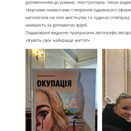
доповненням до роману. Ілюстраторка, також родом 
творчими моментами створення художнього оформлен
наголосила на силі мистецтва та чудесах співпраці
оживають за допомогою фарб.
Подароване видання прикрасили автографи автора 
«Живіть своє найкраще життя!»