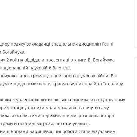
 щиру подяку викладачці спеціальних дисциплін Ганні
а Богайчука.
» 2 квітня відвідали презентацію книги В. Богайчука
 національній науковій бібліотеці.
 психологічного роману, написаного в умовах війни. Він
 думки щодо осмислення травматичних подій та їх впливу
 жінки з маленькою дитиною, яка опинилася в окупованому
 презентації учасники мали можливість почути саму
ілилася особистими переживаннями, розповіла історії
трахи й постійні загрози, що оточували її.
жниці Богдани Баришевої, чиї роботи стали візуальним