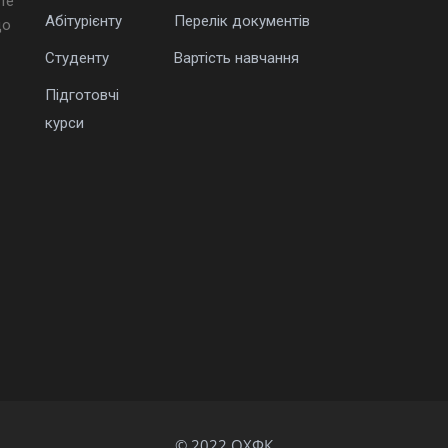
те
Абітурієнту
Перелік документів
що
Студенту
Вартість навчання
Підготовчі
курси
© 2022 ОХФК