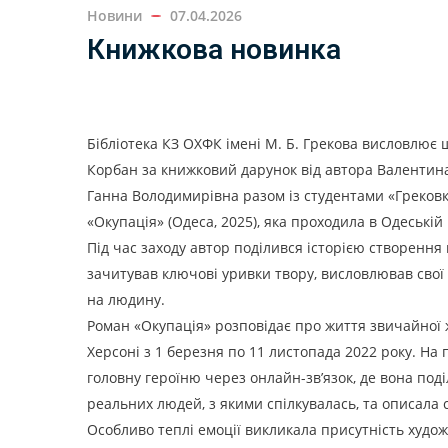
Новини
07.04.2026
Книжкова новинка
Бібліотека КЗ ОХФК імені М. Б. Грекова висловлює
Корбан за книжковий дарунок від автора Валентин
Ганна Володимирівна разом із студентами «Грековки
«Окупація» (Одеса, 2025), яка проходила в Одеській
Під час заходу автор поділився історією створення
зачитував ключові уривки твору, висловлював свої
на людину.
Роман «Окупація» розповідає про життя звичайної
Херсоні з 1 березня по 11 листопада 2022 року. На
головну героїню через онлайн-зв’язок, де вона под
реальних людей, з якими спілкувалась, та описала с
Особливо теплі емоції викликала присутність худо