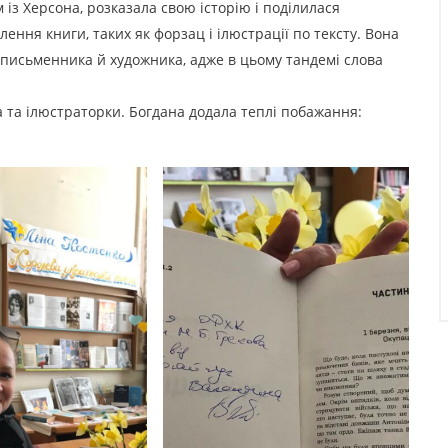
із Херсона, розказала свою історію і поділилася
ня книги, таких як форзац і ілюстрації по тексту. Вона
 письменника й художника, адже в цьому тандемі слова
та ілюстраторки. Богдана додала теплі побажання: