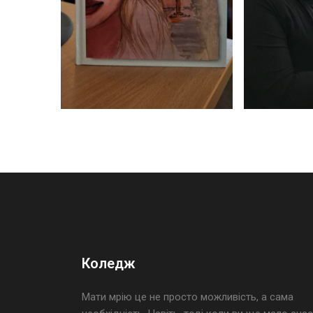
Коледж
Мати мрію це не просто можливість, а сама