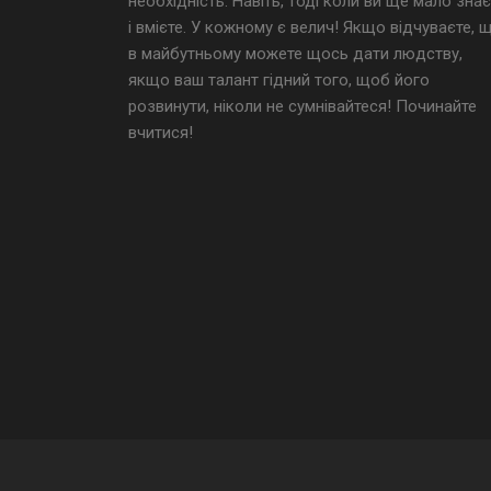
необхідність. Навіть, тоді коли ви ще мало знає
і вмієте. У кожному є велич! Якщо відчуваєте, 
в майбутньому можете щось дати людству,
якщо ваш талант гідний того, щоб його
розвинути, ніколи не сумнівайтеся! Починайте
вчитися!