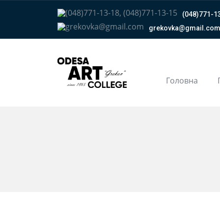
(048)771-13
grekovka@gmail.сo
Головна