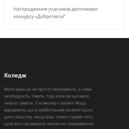
Нагородження учасників дипломами
конкурсу «ДоброЧесні”
Коледж
Мати мрію це не просто можливість, а сама
необхідність. Навіть, тоді коли ви ще мало
знаєте і вмієте. У кожному є велич! Якщо
відчуваєте, що в майбутньому можете щось
дати людству, якщо ваш талант гідний того,
щоб його розвинути, ніколи не сумнівайтеся!