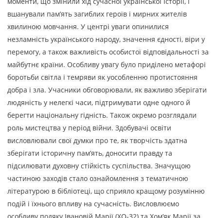
моменти, що змінили хід сучасної української історії, і
вшанували пам’ять загиблих героїв і мирних жителів
хвилиною мовчання. У центрі уваги опинилися
незламність українського народу, значення єдності, віри у
перемогу, а також важливість особистої відповідальності за
майбутнє країни. Особливу увагу було приділено метафорі
боротьби світла і темряви як уособленню протистояння
добра і зла. Учасники обговорювали, як важливо зберігати
людяність у нелегкі часи, підтримувати одне одного й
берегти національну гідність. Також окремо розглядали
роль мистецтва у період війни. Здобувачі освіти
висловлювали свої думки про те, як творчість здатна
зберігати історичну пам’ять, доносити правду та
підсилювати духовну стійкість суспільства. Значущою
частиною заходів стало ознайомлення з тематичною
літературою в бібліотеці, що сприяло кращому розумінню
подій і їхнього впливу на сучасність. Висловлюємо
особливу подяку Івановій Марії (ХО-32) та Хом’як Марії за