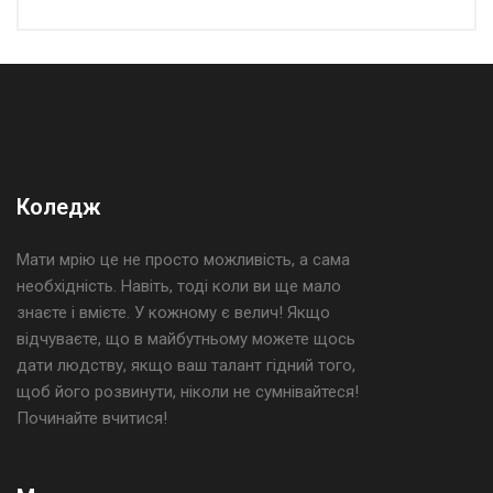
Коледж
Мати мрію це не просто можливість, а сама
необхідність. Навіть, тоді коли ви ще мало
знаєте і вмієте. У кожному є велич! Якщо
відчуваєте, що в майбутньому можете щось
дати людству, якщо ваш талант гідний того,
щоб його розвинути, ніколи не сумнівайтеся!
Починайте вчитися!