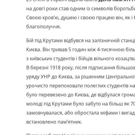
на довгі роки став одним із символів боротьб
Своєю кров’ю, душею і своєю працею він, як і
благополуччя.
Бій під Крутами відбувся на залізничній станції
Києва. Він тривав 5 годин між 4-тисячною б
з київських студентів і бійців вільного козацт
В березні 1918 року, після підписання більш
уряду УНР до Києва, за рішенням Центральної
урочисто перепоховати полеглих студентів на А
було перевезено до Києва, де відбулася гром
молоді під Крутами було забуто на більш як 7
замовчувалася, або обростала міфами і вигад
встановлено пам’ятник.