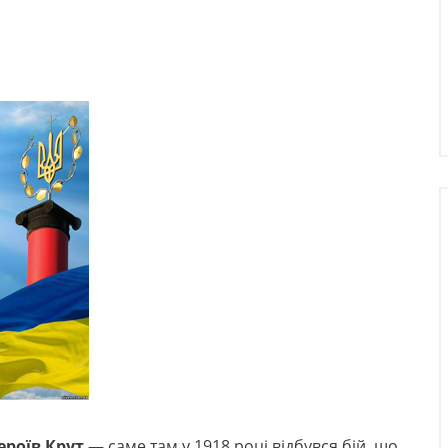
героїв Крут
— саме там у 1918 році відбувся бій, що