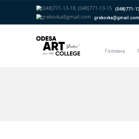
(048)771-13
grekovka@gmail.сo
Головна