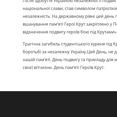
Після здобуття Україною незалежності подвиг 
національної слави, став символом патріотизм
незалежність. На державному рівні цей день 
вшанування пам’яті Герої Крут закріплено у П
відзначення подвигу героїв бою під Крутами»
Трагічна загибель студентського куреня під К
боротьбі за незалежну Україну.Цей День, не 
нашій пам’яті. День подвигу та прикладу для м
своєї вітчизни. День пам’яті Героїв Крут.