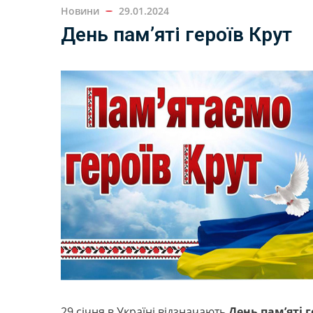
Новини
29.01.2024
День пам’яті героїв Крут
29 січня в Україні відзначають
День пам’яті 