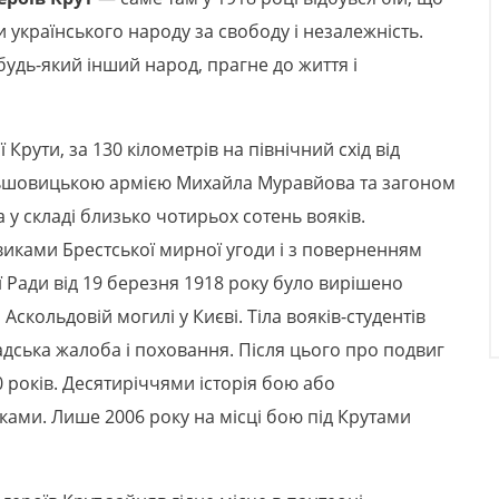
и українського народу за свободу і незалежність.
 будь-який інший народ, прагне до життя і
 Крути, за 130 кілометрів на північний схід від
ільшовицькою армією Михайла Муравйова та загоном
ва у складі близько чотирьох сотень вояків.
овиками Брестської мирної угоди і з поверненням
 Ради від 19 березня 1918 року було вирішено
скольдовій могилі у Києві. Тіла вояків-студентів
адська жалоба і поховання. Після цього про подвиг
0 років. Десятиріччями історія бою або
ками. Лише 2006 року на місці бою під Крутами