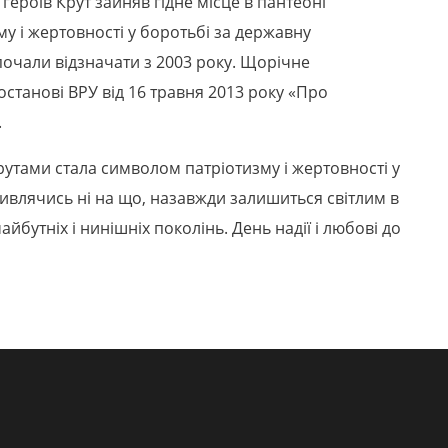
героїв Крут зайняв гідне місце в пантеоні
у і жертовності у боротьбі за державну
почали відзначати з 2003 року. Щорічне
останові ВРУ від 16 травня 2013 року «Про
.
рутами стала символом патріотизму і жертовності у
дивлячись ні на що, назавжди залишиться світлим в
айбутніх і нинішніх поколінь. День надії і любові до