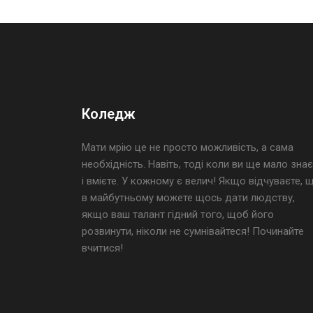
Коледж
Мати мрію це не просто можливість, а сама
необхідність. Навіть, тоді коли ви ще мало знає
і вмієте. У кожному є велич! Якщо відчуваєте, 
в майбутньому можете щось дати людству,
якщо ваш талант гідний того, щоб його
розвинути, ніколи не сумнівайтеся! Починайте
вчитися!