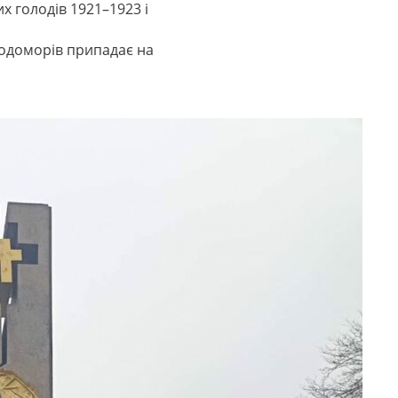
х голодів 1921–1923 і
олодоморів припадає на