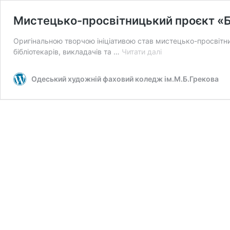
Мистецько-просвітницький проєкт «Б
Оригінальною творчою ініціативою став мистецько-просвітн
Мистецько-
бібліотекарів, викладачів та …
Читати далі
просвітницький
проєкт
Одеський художній фаховий коледж ім.М.Б.Грекова
«Бібліотека
очима
студентів»